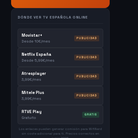
DÓNDE VER TV ESPAÑOLA ONLINE
Movistar+
PUBLICIDAD
Desde 10€/mes
Netflix España
PUBLICIDAD
Desde 5,99€/mes
Atresplayer
PUBLICIDAD
3,99€/mes
Mitele Plus
PUBLICIDAD
3,99€/mes
RTVE Play
GRATIS
Gratuito
Los enlaces pueden generar comisión para WifiNerd
sin coste adicional para ti. Precios correctos en