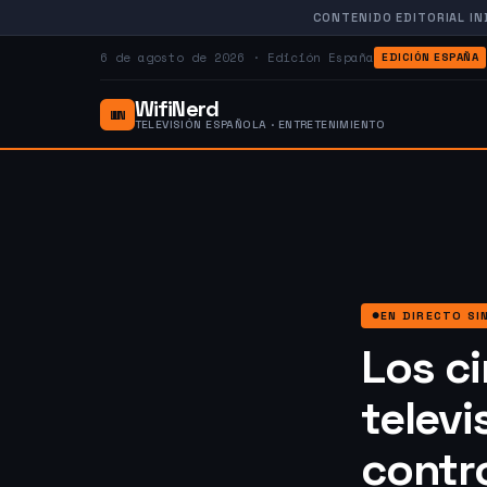
CONTENIDO EDITORIAL IN
6 de agosto de 2026 · Edición España
EDICIÓN ESPAÑA
WifiNerd
WN
TELEVISIÓN ESPAÑOLA · ENTRETENIMIENTO
EN DIRECTO SI
Los c
telev
contr