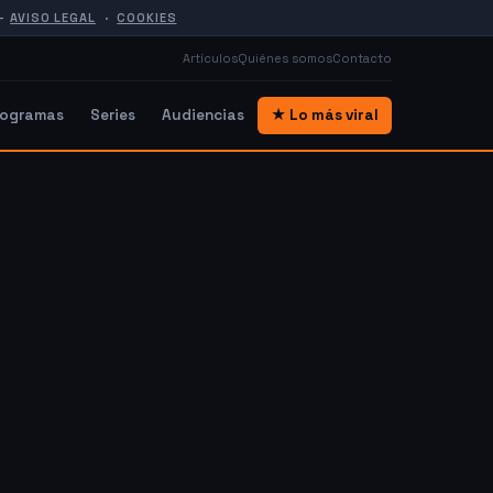
—
AVISO LEGAL
·
COOKIES
Artículos
Quiénes somos
Contacto
rogramas
Series
Audiencias
★ Lo más viral