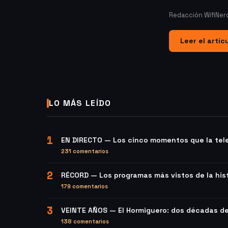
Redacción WifiNer
Leer el artíc
LO MÁS LEÍDO
1
EN DIRECTO — Los cinco momentos que la tele
231 comentarios
2
RÉCORD — Los programas más vistos de la hist
179 comentarios
3
VEINTE AÑOS — El Hormiguero: dos décadas d
138 comentarios