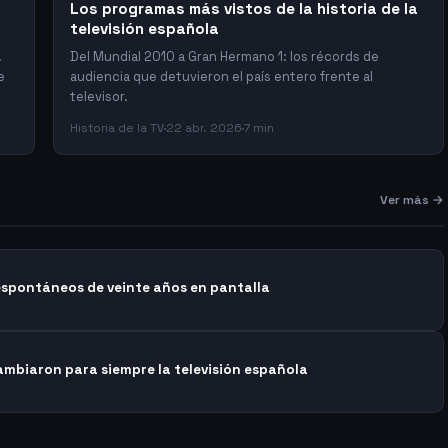
Los programas más vistos de la historia de la
televisión española
.
Del Mundial 2010 a Gran Hermano 1: los récords de
e
audiencia que detuvieron el país entero frente al
televisor.
Historia de la TV
22 abr. 2026
7 min
Ver más →
spontáneos de veinte años en pantalla
ambiaron para siempre la televisión española